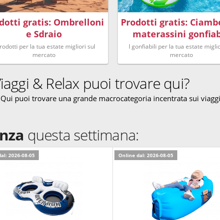
dotti gratis: Ombrelloni
Prodotti gratis: Ciamb
e Sdraio
materassini gonfiab
prodotti per la tua estate migliori sul
I gonfiabili per la tua estate miglio
mercato
mercato
Viaggi & Relax puoi trovare qui?
. Qui puoi trovare una grande macrocategoria incentrata sui viaggi
enza
questa settimana:
al: 2026-08-05
Online dal: 2026-08-05