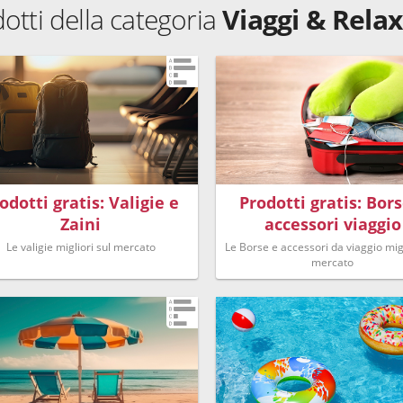
dotti della categoria
Viaggi & Relax
odotti gratis: Valigie e
Prodotti gratis: Bors
Zaini
accessori viaggio
Le valigie migliori sul mercato
Le Borse e accessori da viaggio migl
mercato