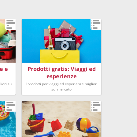
e e
Prodotti gratis: Viaggi ed
esperienze
iori sul
I prodotti per viaggi ed esperienze migliori
sul mercato