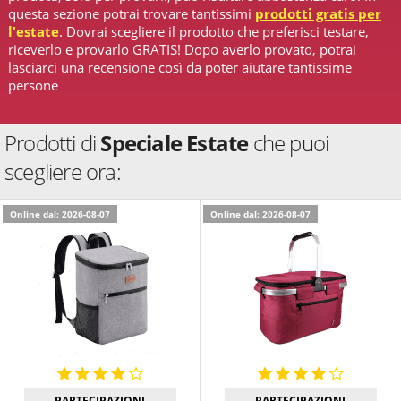
questa sezione potrai trovare tantissimi
prodotti gratis per
l'estate
. Dovrai scegliere il prodotto che preferisci testare,
riceverlo e provarlo GRATIS! Dopo averlo provato, potrai
lasciarci una recensione così da poter aiutare tantissime
persone
Prodotti di
Speciale Estate
che puoi
scegliere ora:
Online dal: 2026-08-07
Online dal: 2026-08-07
PARTECIPAZIONI
PARTECIPAZIONI