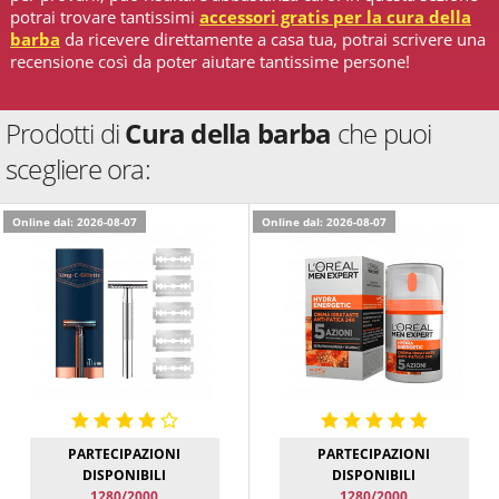
potrai trovare tantissimi
accessori gratis per la cura della
barba
da ricevere direttamente a casa tua, potrai scrivere una
recensione così da poter aiutare tantissime persone!
Prodotti di
Cura della barba
che puoi
scegliere ora:
Online dal: 2026-08-07
Online dal: 2026-08-07
PARTECIPAZIONI
PARTECIPAZIONI
DISPONIBILI
DISPONIBILI
1280/2000
1280/2000