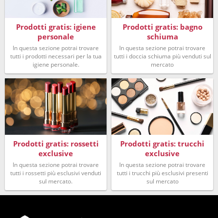
Prodotti gratis: igiene
Prodotti gratis: bagno
personale
schiuma
In questa sezione potrai trovare
In questa sezione potrai trovare
tutti i prodotti necessari per la tua
tutti i doccia schiuma più venduti sul
igiene personale.
mercato
Prodotti gratis: rossetti
Prodotti gratis: trucchi
exclusive
exclusive
In questa sezione potrai trovare
In questa sezione potrai trovare
tutti i rossetti più esclusivi venduti
tutti i trucchi più esclusivi presenti
sul mercato.
sul mercato