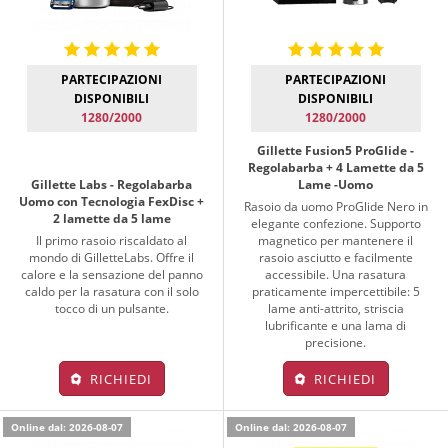
PARTECIPAZIONI
PARTECIPAZIONI
DISPONIBILI
DISPONIBILI
1280/2000
1280/2000
Gillette Fusion5 ProGlide -
Regolabarba + 4 Lamette da 5
Gillette Labs - Regolabarba
Lame -Uomo
Uomo con Tecnologia FexDisc +
Rasoio da uomo ProGlide Nero in
2 lamette da 5 lame
elegante confezione. Supporto
Il primo rasoio riscaldato al
magnetico per mantenere il
mondo di GilletteLabs. Offre il
rasoio asciutto e facilmente
calore e la sensazione del panno
accessibile. Una rasatura
caldo per la rasatura con il solo
praticamente impercettibile: 5
tocco di un pulsante.
lame anti-attrito, striscia
lubrificante e una lama di
precisione.
RICHIEDI
RICHIEDI
Online dal: 2026-08-07
Online dal: 2026-08-07