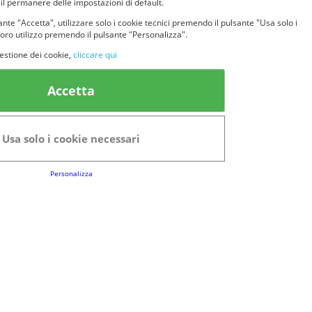
 il permanere delle impostazioni di default.
nte "Accetta", utilizzare solo i cookie tecnici premendo il pulsante "Usa solo i
loro utilizzo premendo il pulsante "Personalizza".
estione dei cookie,
cliccare qui
k Utili
Accetta
FAQs
Regolamento del Servizio
Usa solo i cookie necessari
Club Fabbrica dei Premi
Personalizza
e legali
P.I. 06723050966