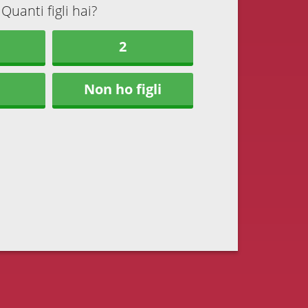
Quanti figli hai?
2
Non ho figli