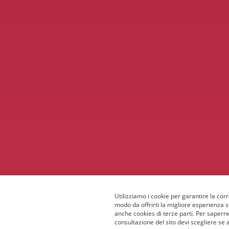
Utilizziamo i cookie per garantire la corr
modo da offrirti la migliore esperienza 
anche cookies di terze parti. Per saperne
consultazione del sito devi scegliere se 