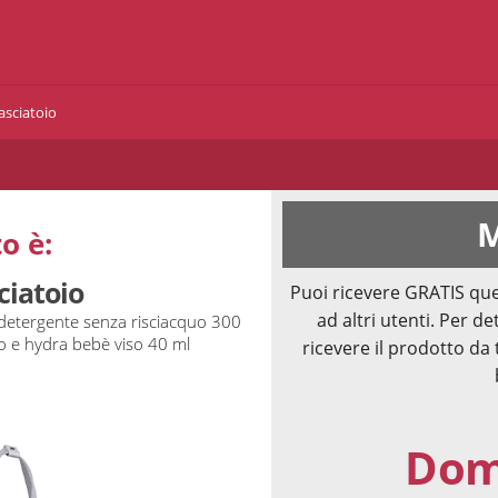
asciatoio
M
o è:
ciatoio
Puoi ricevere GRATIS que
ad altri utenti. Per de
 detergente senza risciacquo 300
so e hydra bebè viso 40 ml
ricevere il prodotto da 
Doma