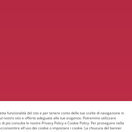
etta funzionalità del sito e per tenere conto delle tue scelte di navigazione in
sul nostro sito e offerte adeguate alle tue esigenze. Potremmo utilizzare
 di più consulta le nostre Privacy Policy e Cookie Policy. Per proseguire nella
acconsentire all'uso dei cookie o impostare i cookie. La chiusura del banner