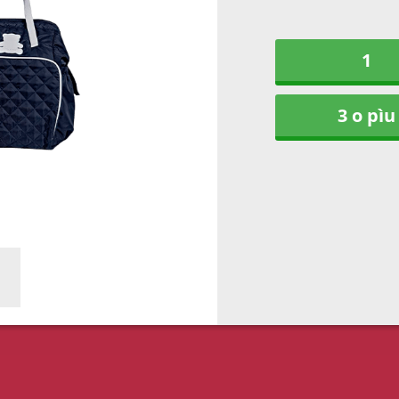
1
3 o pìu