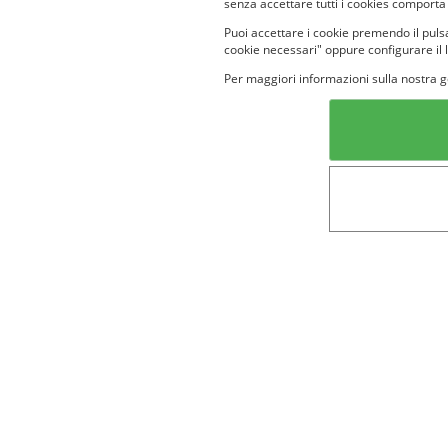
senza accettare tutti i cookies comporta
Puoi accettare i cookie premendo il pulsa
cookie necessari" oppure configurare il 
Per maggiori informazioni sulla nostra g
Categorie in evidenza
Lin
Bellezza
Alimenti e
bevande
Bambini
Animali
Nuovi prodotti
Senior
Not
Terms&conditions
Cookie Policy