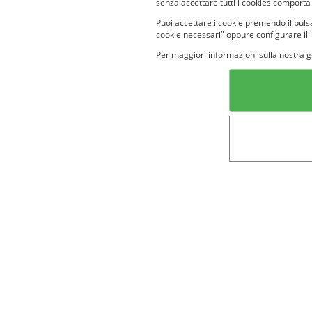
senza accettare tutti i cookies comporta
Puoi accettare i cookie premendo il pulsa
cookie necessari" oppure configurare il 
Per maggiori informazioni sulla nostra g
Categorie in evidenza
Lin
Bellezza
Alimenti e
bevande
Bambini
Animali
Nuovi prodotti
Senior
Not
Terms&conditions
Cookie Policy