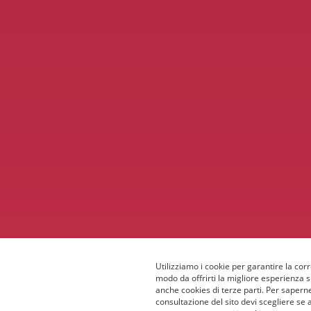
Utilizziamo i cookie per garantire la corr
modo da offrirti la migliore esperienza 
anche cookies di terze parti. Per saperne
consultazione del sito devi scegliere se 