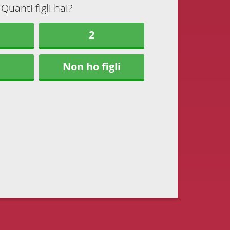
Quanti figli hai?
2
Non ho figli