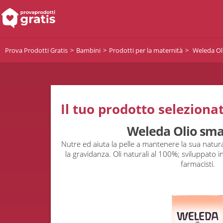
Prova Prodotti Gratis
Bambini
Prodotti per la maternità
Weleda Oli
Il tuo prodotto selezionat
Weleda Olio sma
Nutre ed aiuta la pelle a mantenere la sua natura
la gravidanza. Oli naturali al 100%; sviluppato 
farmacisti.