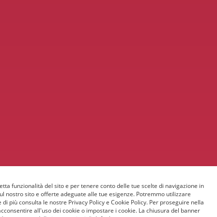
etta funzionalità del sito e per tenere conto delle tue scelte di navigazione in
sul nostro sito e offerte adeguate alle tue esigenze. Potremmo utilizzare
 di più consulta le nostre Privacy Policy e Cookie Policy. Per proseguire nella
acconsentire all'uso dei cookie o impostare i cookie. La chiusura del banner