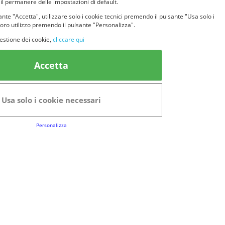
 il permanere delle impostazioni di default.
nte "Accetta", utilizzare solo i cookie tecnici premendo il pulsante "Usa solo i
loro utilizzo premendo il pulsante "Personalizza".
estione dei cookie,
cliccare qui
k Utili
Accetta
FAQs
Regolamento del Servizio
Usa solo i cookie necessari
Club Fabbrica dei Premi
Personalizza
e legali
P.I. 06723050966