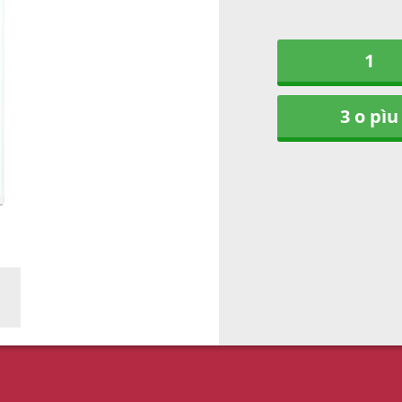
1
3 o pìu