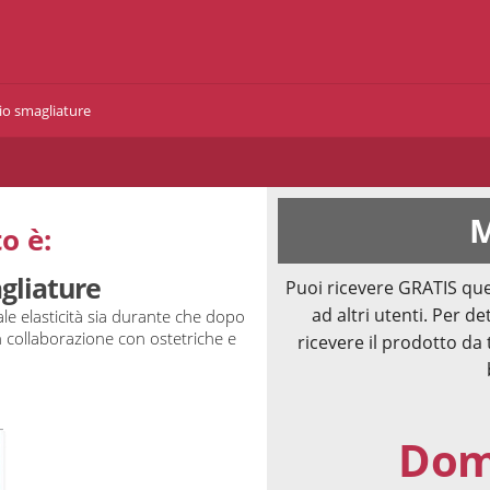
o smagliature
M
o è:
gliature
Puoi ricevere GRATIS que
ad altri utenti. Per de
le elasticità sia durante che dopo
in collaborazione con ostetriche e
ricevere il prodotto da 
Doma