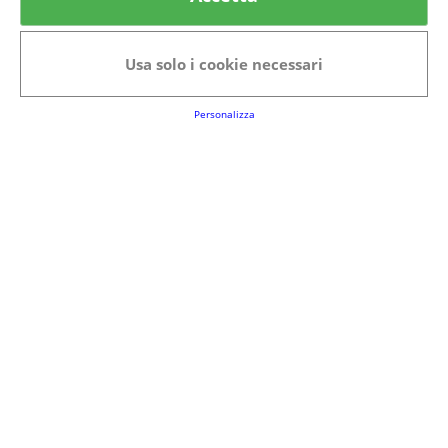
Categorie in evidenza
Bellezza
Alimenti e bevande
Usa solo i cookie necessari
Bambini
Animali
Nuovi prodotti
Senior
Personalizza
Link Utili
FAQs
Regolamento del Servizio
Club Fabbrica dei Premi
Note legali
P.I. 06723050966
Terms&conditions
Cookie Policy