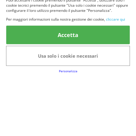
Puoi accettare i cookie premendo il pulsante "Accetta", utilizzare solo i
cookie tecnici premendo il pulsante "Usa solo i cookie necessari" oppure
configurare il loro utilizzo premendo il pulsante "Personalizza".
Per maggiori informazioni sulla nostra gestione dei cookie,
cliccare qui
© provaprodottigratis.it 2023 | All Rights Reserved.
Accetta
Categorie in evidenza
Bellezza
Alimenti e bevande
Bambini
Animali
Usa solo i cookie necessari
Nuovi prodotti
Senior
Personalizza
Link Utili
FAQs
Regolamento del Servizio
Club Fabbrica dei Premi
Note legali
P.I. 06723050966