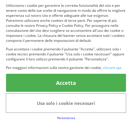
Utilizziamo i cookie per garantire la corretta funzionalità del sito e per
tenere conto delle tue scelte di navigazione in modo da offrirti la migliore
esperienza sul nostro sito e offerte adeguate alle tue esigenze.
Potremmo utilizzare anche cookies di terze parti. Per saperne di più
consulta le nostre Privacy Policy e Cookie Policy. Per proseguire nella
consultazione del sito devi scegliere se acconsentire all'uso dei cookie o
impostare i cookie. La chiusura del banner senza accettare tutti i cookies
comporta il permanere delle impostazioni di default.
Puoi accettare i cookie premendo il pulsante "Accetta", utilizzare solo i
cookie tecnici premendo il pulsante "Usa solo i cookie necessari" oppure
configurare il loro utilizzo premendo il pulsante "Personalizza".
© provaprodottigratis.it 2023 | All Rights Reserved.
Per maggiori informazioni sulla nostra gestione dei cookie,
cliccare qui
Categorie in evidenza
Accetta
Bellezza
Alimenti e bevande
Bambini
Animali
Nuovi prodotti
Senior
Usa solo i cookie necessari
Link Utili
Personalizza
FAQs