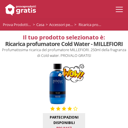
Prova Prodotti Gratis
Casa
Accessori per la pulizia
Ricarica profumatore Cold Water - MILLEFIORI
Il tuo prodotto selezionato è:
Ricarica profumatore Cold Water - MILLEFIORI
Profumatissima ricarica del profumatore MILLEFIORI. 250ml della fragranza
di Cold water. PROVALO GRATIS!
PARTECIPAZIONI
DISPONIBILI