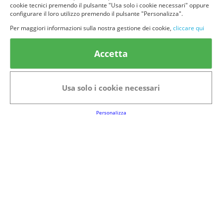
marchi e/o prodotti di Barilla, Pavesi, Ringo, Pandistelle, Wasa, Grancereale,
cookie tecnici premendo il pulsante "Usa solo i cookie necessari" oppure
Voiello, Piccolini e Mulino Bianco
configurare il loro utilizzo premendo il pulsante "Personalizza".
Per maggiori informazioni sulla nostra gestione dei cookie,
cliccare qui
Accetta
© provaprodottigratis.it 2023 | All Rights Reserved.
Usa solo i cookie necessari
Categorie in evidenza
Personalizza
Bellezza
Alimenti e bevande
Bambini
Animali
Nuovi prodotti
Senior
Link Utili
FAQs
Regolamento del Servizio
Club Fabbrica dei Premi