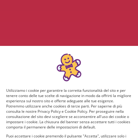
Utilizziamo i cookie per garantire la corretta funzionalità del sito e per
tenere conto delle tue scelte di navigazione in modo da offrirti la migliore
esperienza sul nostro sito e offerte adeguate alle tue esigenze.
Potremmo utilizzare anche cookies di terze parti. Per saperne di più
consulta le nostre Privacy Policy e Cookie Policy. Per proseguire nella
consultazione del sito devi scegliere se acconsentire all'uso dei cookie o
impostare i cookie. La chiusura del banner senza accettare tutti i cookies
comporta il permanere delle impostazioni di default.
Questo sito web non è affiliato con la società Barilla G. e R. F.lli S.p.A. e con
Puoi accettare i cookie premendo il pulsante "Accetta", utilizzare solo i