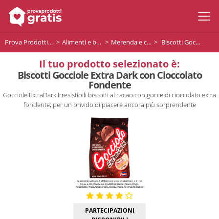
Prova Prodotti Gratis
Alimenti e bevande
Merenda e colazione
Biscotti Gocciole Extra Dark con Cioccolato Fondente
Il tuo prodotto selezionato è:
Biscotti Gocciole Extra Dark con Cioccolato
Fondente
Gocciole ExtraDark Irresistibili biscotti al cacao con gocce di cioccolato extra
fondente; per un brivido di piacere ancora più sorprendente
PARTECIPAZIONI