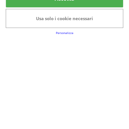
Categorie in evidenza
Bellezza
Alimenti e bevande
Usa solo i cookie necessari
Bambini
Animali
Nuovi prodotti
Senior
Personalizza
Link Utili
FAQs
Regolamento del Servizio
Club Fabbrica dei Premi
Note legali
P.I. 06723050966
Terms&conditions
Cookie Policy