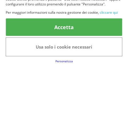
configurare il loro utilizzo premendo il pulsante "Personalizza".
Per maggiori informazioni sulla nostra gestione dei cookie,
cliccare qui
© provaprodottigratis.it 2023 | All Rights Reserved.
Accetta
Categorie in evidenza
Bellezza
Alimenti e bevande
Usa solo i cookie necessari
Bambini
Animali
Nuovi prodotti
Senior
Personalizza
Link Utili
FAQs
Regolamento del Servizio
Club Fabbrica dei Premi
Note legali
P.I. 06723050966