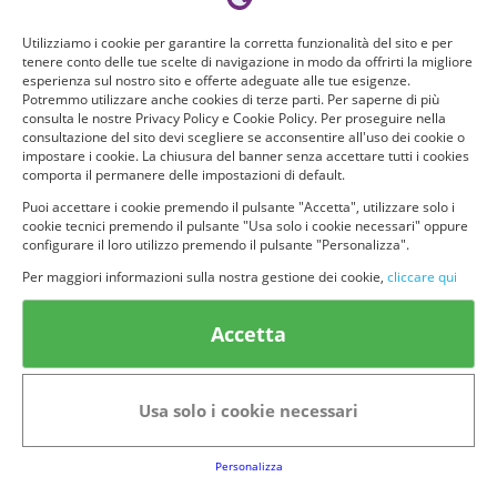
Utilizziamo i cookie per garantire la corretta funzionalità del sito e per
tenere conto delle tue scelte di navigazione in modo da offrirti la migliore
esperienza sul nostro sito e offerte adeguate alle tue esigenze.
Potremmo utilizzare anche cookies di terze parti. Per saperne di più
consulta le nostre Privacy Policy e Cookie Policy. Per proseguire nella
consultazione del sito devi scegliere se acconsentire all'uso dei cookie o
impostare i cookie. La chiusura del banner senza accettare tutti i cookies
comporta il permanere delle impostazioni di default.
Puoi accettare i cookie premendo il pulsante "Accetta", utilizzare solo i
cookie tecnici premendo il pulsante "Usa solo i cookie necessari" oppure
© provaprodottigratis.it 2023 | All Rights Reserved.
configurare il loro utilizzo premendo il pulsante "Personalizza".
Per maggiori informazioni sulla nostra gestione dei cookie,
cliccare qui
Categorie in evidenza
Accetta
Bellezza
Alimenti e bevande
Bambini
Animali
Nuovi prodotti
Senior
Usa solo i cookie necessari
Link Utili
Personalizza
FAQs