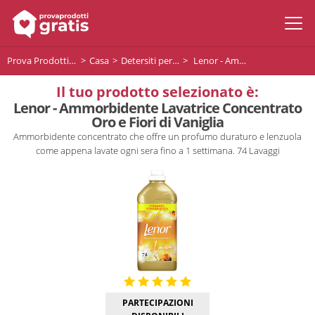
Prova Prodotti Gratis
Casa
Detersiti per la lavatrice
Lenor - Ammorbidente Lavatrice Concentrato Oro e Fiori di Vaniglia
Il tuo prodotto selezionato è:
Lenor - Ammorbidente Lavatrice Concentrato
Oro e Fiori di Vaniglia
Ammorbidente concentrato che offre un profumo duraturo e lenzuola
come appena lavate ogni sera fino a 1 settimana. 74 Lavaggi
PARTECIPAZIONI