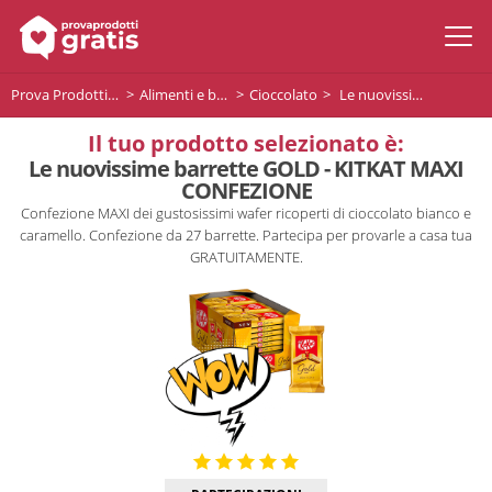
Prova Prodotti Gratis
Alimenti e bevande
Cioccolato
Le nuovissime barrette GOLD - KITKAT MAXI CONFEZIONE
Il tuo prodotto selezionato è:
Le nuovissime barrette GOLD - KITKAT MAXI
CONFEZIONE
Confezione MAXI dei gustosissimi wafer ricoperti di cioccolato bianco e
caramello. Confezione da 27 barrette. Partecipa per provarle a casa tua
GRATUITAMENTE.