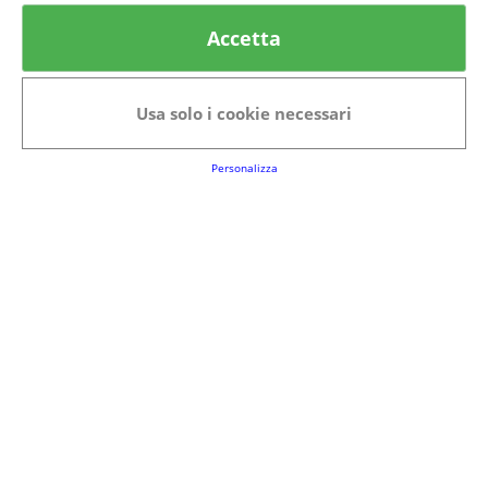
© provaprodottigratis.it 2023 | All Rights Reserved.
Accetta
Categorie in evidenza
Bellezza
Alimenti e bevande
Usa solo i cookie necessari
Bambini
Animali
Nuovi prodotti
Senior
Personalizza
Link Utili
FAQs
Regolamento del Servizio
Club Fabbrica dei Premi
Note legali
P.I. 06723050966
Terms&conditions
Cookie Policy