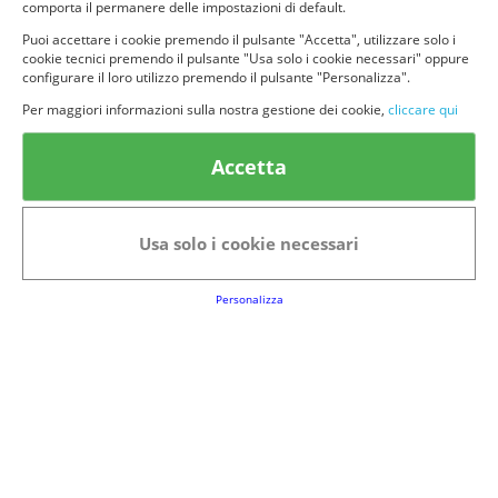
comporta il permanere delle impostazioni di default.
Puoi accettare i cookie premendo il pulsante "Accetta", utilizzare solo i
cookie tecnici premendo il pulsante "Usa solo i cookie necessari" oppure
configurare il loro utilizzo premendo il pulsante "Personalizza".
© provaprodottigratis.it 2023 | All Rights Reserved.
Per maggiori informazioni sulla nostra gestione dei cookie,
cliccare qui
Categorie in evidenza
Accetta
Bellezza
Alimenti e bevande
Bambini
Animali
Usa solo i cookie necessari
Nuovi prodotti
Senior
Personalizza
Link Utili
FAQs
Regolamento del Servizio
Club Fabbrica dei Premi