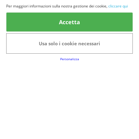
Per maggiori informazioni sulla nostra gestione dei cookie,
cliccare qui
© provaprodottigratis.it 2023 | All Rights Reserved.
Accetta
Categorie in evidenza
Bellezza
Alimenti e bevande
Usa solo i cookie necessari
Bambini
Animali
Nuovi prodotti
Senior
Personalizza
Link Utili
FAQs
Regolamento del Servizio
Club Fabbrica dei Premi
Note legali
P.I. 06723050966