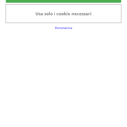
Categorie in evidenza
Usa solo i cookie necessari
Bellezza
Alimenti e bevande
Bambini
Animali
Nuovi prodotti
Senior
Personalizza
Link Utili
FAQs
Regolamento del Servizio
Club Fabbrica dei Premi
Note legali
P.I. 06723050966
Terms&conditions
Cookie Policy