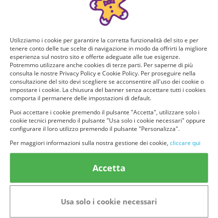
Utilizziamo i cookie per garantire la corretta funzionalità del sito e per
tenere conto delle tue scelte di navigazione in modo da offrirti la migliore
esperienza sul nostro sito e offerte adeguate alle tue esigenze.
Potremmo utilizzare anche cookies di terze parti. Per saperne di più
consulta le nostre Privacy Policy e Cookie Policy. Per proseguire nella
consultazione del sito devi scegliere se acconsentire all'uso dei cookie o
impostare i cookie. La chiusura del banner senza accettare tutti i cookies
comporta il permanere delle impostazioni di default.
Puoi accettare i cookie premendo il pulsante "Accetta", utilizzare solo i
cookie tecnici premendo il pulsante "Usa solo i cookie necessari" oppure
© provaprodottigratis.it 2023 | All Rights Reserved.
configurare il loro utilizzo premendo il pulsante "Personalizza".
Per maggiori informazioni sulla nostra gestione dei cookie,
cliccare qui
Categorie in evidenza
Bellezza
Alimenti e bevande
Accetta
Bambini
Animali
Nuovi prodotti
Senior
Usa solo i cookie necessari
Link Utili