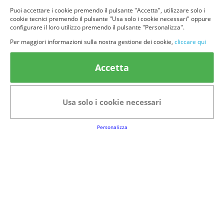
Puoi accettare i cookie premendo il pulsante "Accetta", utilizzare solo i
cookie tecnici premendo il pulsante "Usa solo i cookie necessari" oppure
configurare il loro utilizzo premendo il pulsante "Personalizza".
Per maggiori informazioni sulla nostra gestione dei cookie,
cliccare qui
© provaprodottigratis.it 2023 | All Rights Reserved.
Categorie in evidenza
Accetta
Bellezza
Alimenti e bevande
Bambini
Animali
Usa solo i cookie necessari
Nuovi prodotti
Senior
Personalizza
Link Utili
FAQs
Regolamento del Servizio
Club Fabbrica dei Premi