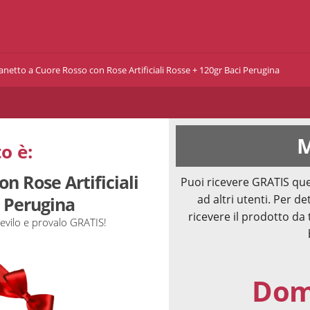
netto a Cuore Rosso con Rose Artificiali Rosse + 120gr Baci Perugina
M
o è:
n Rose Artificiali
Puoi ricevere GRATIS que
ad altri utenti. Per de
i Perugina
ricevere il prodotto da 
evilo e provalo GRATIS!
Doma