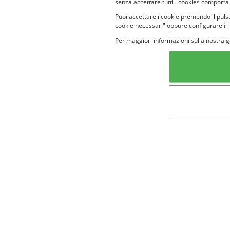
senza accettare tutti i cookies comporta
Puoi accettare i cookie premendo il pulsa
cookie necessari" oppure configurare il 
Per maggiori informazioni sulla nostra g
Categorie in evidenza
Lin
Bellezza
Alimenti e
bevande
Bambini
Animali
Nuovi prodotti
Senior
Not
Terms&conditions
Cookie Policy