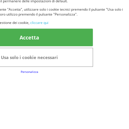
 il permanere delle impostazioni di default.
nte "Accetta", utilizzare solo i cookie tecnici premendo il pulsante "Usa solo i
loro utilizzo premendo il pulsante "Personalizza".
estione dei cookie,
cliccare qui
k Utili
Accetta
FAQs
Regolamento del Servizio
Usa solo i cookie necessari
Club Fabbrica dei Premi
Personalizza
e legali
P.I. 06723050966