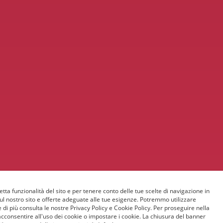
etta funzionalità del sito e per tenere conto delle tue scelte di navigazione in
sul nostro sito e offerte adeguate alle tue esigenze. Potremmo utilizzare
 di più consulta le nostre Privacy Policy e Cookie Policy. Per proseguire nella
acconsentire all'uso dei cookie o impostare i cookie. La chiusura del banner