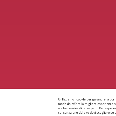
Utilizziamo i cookie per garantire la corr
modo da offrirti la migliore esperienza 
anche cookies di terze parti. Per saperne
consultazione del sito devi scegliere se 