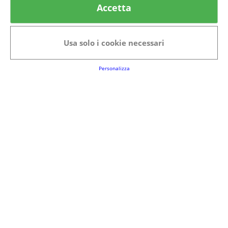
Accetta
Categorie in evidenza
Bellezza
Alimenti e bevande
Usa solo i cookie necessari
Bambini
Animali
Nuovi prodotti
Senior
Personalizza
Link Utili
FAQs
Regolamento del Servizio
Club Fabbrica dei Premi
Note legali
P.I. 06723050966
Terms&conditions
Cookie Policy