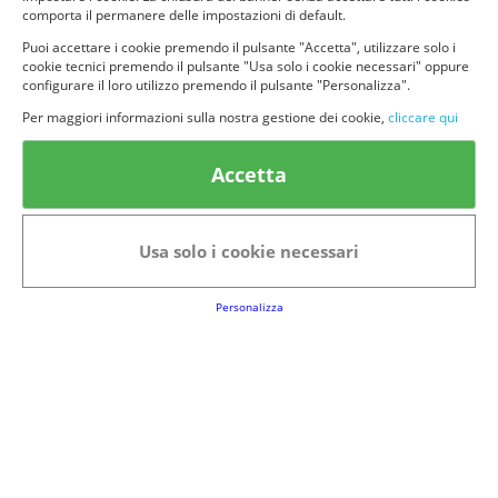
comporta il permanere delle impostazioni di default.
Puoi accettare i cookie premendo il pulsante "Accetta", utilizzare solo i
cookie tecnici premendo il pulsante "Usa solo i cookie necessari" oppure
configurare il loro utilizzo premendo il pulsante "Personalizza".
© provaprodottigratis.it 2023 | All Rights Reserved.
Per maggiori informazioni sulla nostra gestione dei cookie,
cliccare qui
Categorie in evidenza
Accetta
Bellezza
Alimenti e bevande
Bambini
Animali
Usa solo i cookie necessari
Nuovi prodotti
Senior
Personalizza
Link Utili
FAQs
Regolamento del Servizio
Club Fabbrica dei Premi