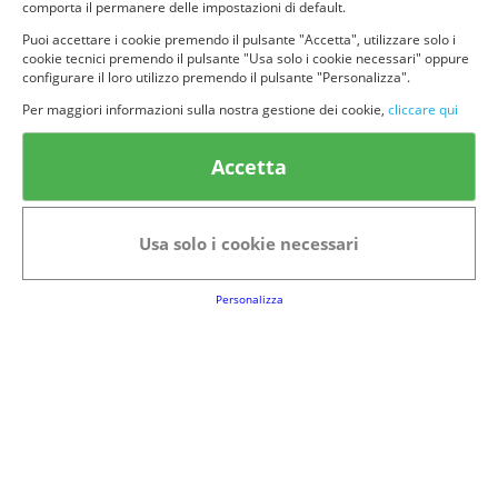
comporta il permanere delle impostazioni di default.
Puoi accettare i cookie premendo il pulsante "Accetta", utilizzare solo i
cookie tecnici premendo il pulsante "Usa solo i cookie necessari" oppure
configurare il loro utilizzo premendo il pulsante "Personalizza".
© provaprodottigratis.it 2023 | All Rights Reserved.
Per maggiori informazioni sulla nostra gestione dei cookie,
cliccare qui
Categorie in evidenza
Accetta
Bellezza
Alimenti e bevande
Bambini
Animali
Usa solo i cookie necessari
Nuovi prodotti
Senior
Personalizza
Link Utili
FAQs
Regolamento del Servizio
Club Fabbrica dei Premi